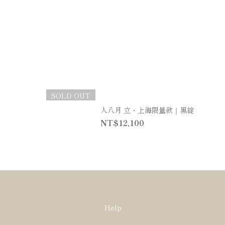
SOLD OUT
人八月 立・上海限量款｜黑綻
NT$12,100
Help