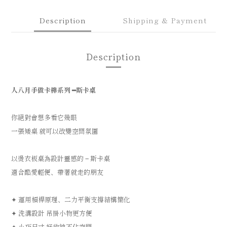
Description
Shipping & Payment
Description
人八月手做卡榫系列
━
斯卡桌
你絕對會想多看它幾眼
一張矮桌 就可以改變空間氛圍
以燙衣板桌為設計靈感的 ‒ 斯卡桌
適合酷愛輕便、帶著就走的朋友
✦ 運用槓桿原理、二力平衡支撐結構簡化
✦ 洗溝設計 吊掛小物更方便
✦ 小巧尺寸 好收納不佔空間