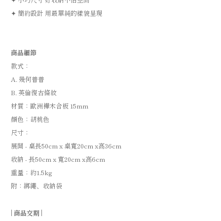
✦ 簡約設計 用最單純的樣貌呈現
商品細節
款式：
A.
幾何普普
B.
英倫復古條紋
材質：歐洲樺木合板
15mm
顏色：胡桃色
尺寸：
展開
-
桌長
50cm x
桌寬
20cm x
高
36cm
收納
-
長
50cm x
寬
20cm x
高
6cm
重量：約
1.5kg
附：綁繩、收納袋
|
商品交期
|