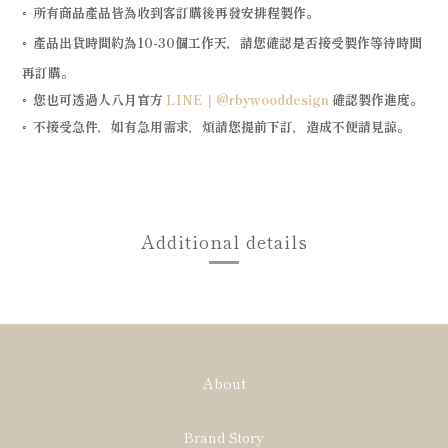
所有商品產品皆為收到客訂購後再發安排程製作。
◦
產品出貨時間約為
10-30
個工作天，請您確認是否接受製作等待時間
◦
再訂購。
您也可透過人八月官方
LINE｜@rbywooddesign
確認製作進度
。
◦
不接受急件，如有急用需求，煩請您提前下訂，造成不便請見諒。
◦
Additional details
About
Brand Story