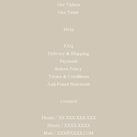
Our Values
Our Team
Help
FAQ
Delivery & Shipping
Payment
Return Policy
Terms & Conditions
Anti-Fraud Statement
Contact
Phone / XX-XXX-XXX-XXX
Hours / XXXX-XXXX
Mail / XXX@XXXX.COM