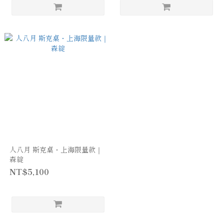
人八月 斯克桌・上海限量款｜
森綻
NT$5,100