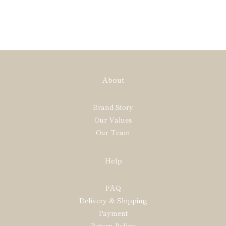
About
Brand Story
Our Values
Our Team
Help
FAQ
Delivery & Shipping
Payment
Return Policy