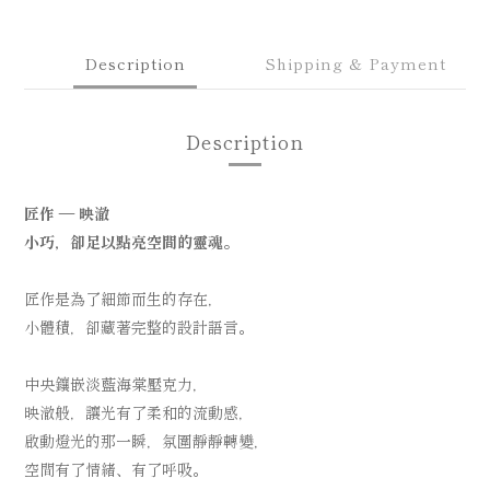
Description
Shipping & Payment
Description
匠作 — 映澈
小巧，卻足以點亮空間的靈魂。
匠作是為了細節而生的存在，
小體積，卻藏著完整的設計語言。
中央鑲嵌淡藍海棠壓克力，
映澈般，
讓光有了柔和的流動感，
啟動燈光的那一瞬，氛圍靜靜轉變，
空間有了情緒、有了呼吸。