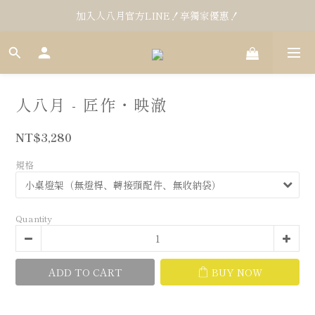
加入人八月官方LINE！享獨家優惠！
人八月 - 匠作・映澈
NT$3,280
規格
Quantity
ADD TO CART
BUY NOW