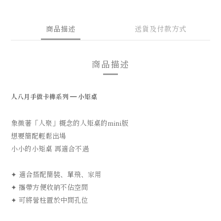
商品描述
送貨及付款方式
商品描述
人八月手做卡榫系列
━
小矩桌
象徵著「人聚」概念的人矩桌的mini版
想要簡配輕鬆出場
小小的小矩桌 再適合不過
✦
適合搭配簡裝、單飛、家用
✦
攜帶方便收納不佔空間
✦
可將營柱置於中間孔位