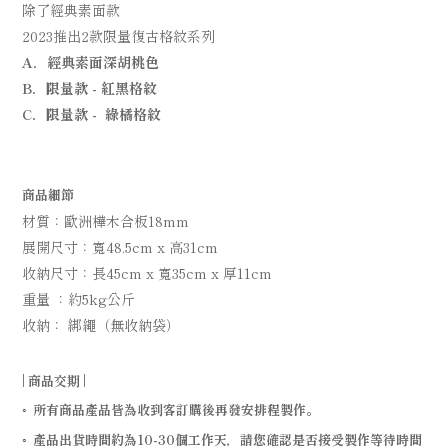
除了經典素面款
2023推出2款限量復古格紋系列
A．經典素面深胡桃色
B．限量款 - 紅黑格紋
C．限量款 - 綠橘格紋
商品細節
材質：歐洲樺木合板
18mm
展開尺寸：寬48.5cm x 高31cm
收納尺寸：長45cm x 寬35cm x 厚11cm
重量 ：約
5kg
公斤
收納： 綁繩（無收納袋）
|
商品交期
|
所有商品產品皆為收到客訂購後再發安排程製作。
◦
產品出貨時間約為
10-30
個工作天，請您確認是否接受製作等待時間
◦