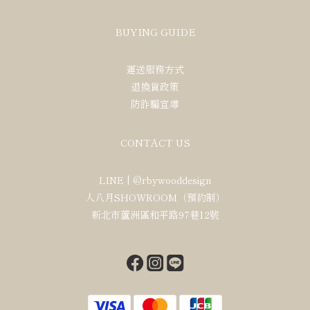
BUYING GUIDE
運送服務方式
退換貨政策
防詐騙宣導
CONTACT US
LINE |
@rbywooddesign
人八月SHOWROOM（預約制）
新北市蘆洲區和平路97巷12號