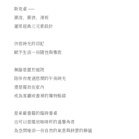
斯克桌
──
潮流、衝浪、滑板
運用經典三元素設計
仿若時光的印記
賦予生活一份隨性與雅致
無論是置於庭院
陪伴你度過悠閒的午後時光
還是擺放在室內
成為客廳或書房的獨特點綴
是承載書籍的臨時書桌
也可以是擺放咖啡杯的溫馨角落
為空間增添一份自然的氣息與詩意的靜謐