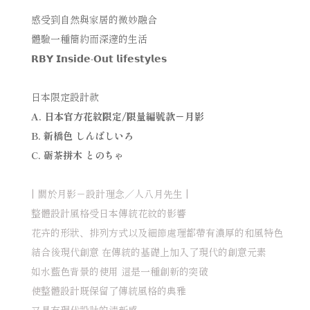
感受到自然與家居的微妙融合
體驗一種簡約而深邃的生活
𝗥𝗕𝗬
𝗜𝗻𝘀𝗶𝗱𝗲
-
𝗢𝘂𝘁
𝗹𝗶𝗳𝗲𝘀𝘁𝘆𝗹𝗲𝘀
日本限定設計款
A.
日本官方花紋限定
/
限量編號款－月影
B.
新橋色 しんばしいろ
C.
砺茶拼木 とのちゃ
|
關於月影－設計理念／
人八月先生
|
整體設計風格受日本傳統花紋的影響
花卉的形狀、排列方式以及細節處理都帶有濃厚的和風特色
結合後現代創意
在傳統的基礎上加入了現代的創意元素
如水藍色背景的使用
這是一種創新的突破
使整體設計既保留了傳統風格的典雅