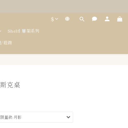
$
Shelf| 層架系列
代理/經銷
立即購買
 斯克桌